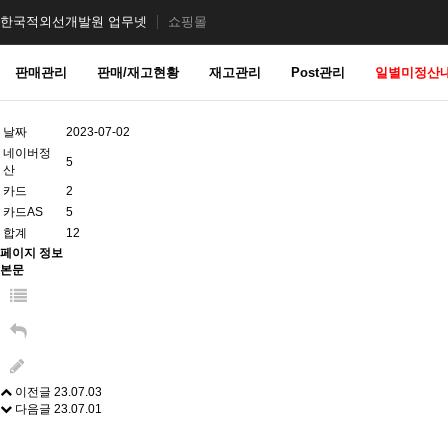
한국적외선개발원 업무넷
쇼핑몰
판매관리
판매/재고현황
재고관리
Post관리
일별미정산
날짜
2023-07-02
네이버정
5
산
카드
2
카드AS
5
합계
12
페이지 정보
본문
이전글
23.07.03
다음글
23.07.01