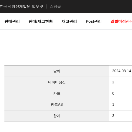
한국적외선개발원 업무넷
쇼핑몰
판매관리
판매/재고현황
재고관리
Post관리
일별미정산
날짜
2024-08-14
네이버정산
2
카드
0
카드AS
1
합계
3